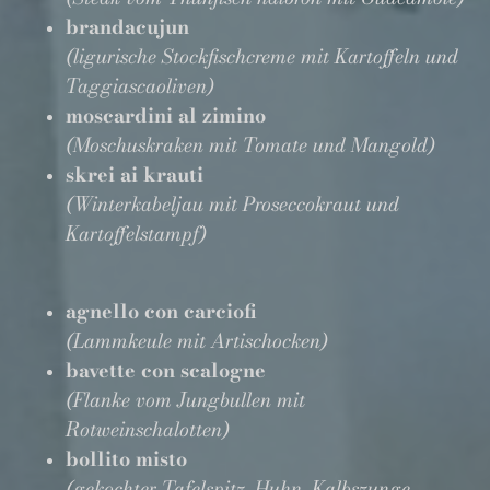
brandacujun
(ligurische Stockfischcreme mit Kartoffeln und
Taggiascaoliven)
moscardini al zimino
(Moschuskraken mit Tomate und Mangold)
skrei ai krauti
(Winterkabeljau mit Proseccokraut und
Kartoffelstampf)
agnello con carciofi
(Lammkeule mit Artischocken)
bavette con scalogne
(Flanke vom Jungbullen mit
Rotweinschalotten)
bollito misto
(gekochter Tafelspitz, Huhn, Kalbszunge,