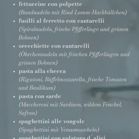
fettuccine con polpette
(Bandnudeln mit Rind-Lamm-Hackbällchen)
fusilli al ferretto con cantarelli
(Spiralnudeln, frische Pfifferlinge und grünen
Bohnen)
orecchiette con cantarelli
(Öhrchennudeln mit frischen Pfifferlingen und
grünen Bohnen)
pasta alla checca
(Rigatoni, Büffelmozzarella, frische Tomaten
und Basilikum)
pasta con sarde
(Maccheroni mit Sardinen, wildem Fenchel,
Safran)
spaghettini alle vongole
(Spaghettini mit Venusmuscheln)
spaghettini con colatura d´alici