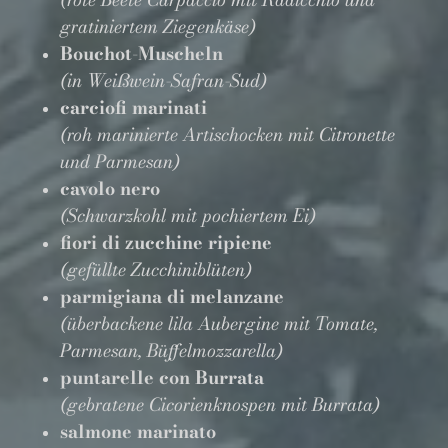
gratiniertem Ziegenkäse)
Bouchot-Muscheln
(in Weißwein-Safran-Sud)
carciofi marinati
(roh marinierte Artischocken mit Citronette
und Parmesan)
cavolo nero
(Schwarzkohl mit pochiertem Ei)
fiori di zucchine ripiene
(gefüllte Zucchiniblüten)
parmigiana di melanzane
(überbackene lila Aubergine mit Tomate,
Parmesan, Büffelmozzarella)
puntarelle con Burrata
(gebratene Cicorienknospen mit Burrata)
salmone marinato