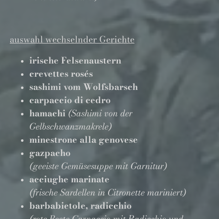
auswahl wechselnder Gerichte
irische Felsenaustern
crevettes rosés
sashimi vom Wolfsbarsch
carpaccio di cedro
hamachi
(Sashimi von der
Gelbschwanzmakrele)
minestrone alla genovese
gazpacho
(geeiste Gemüsesuppe mit Garnitur)
acciughe marinate
(frische Sardellen in Citronette mariniert)
barbabietole, radicchio
(rote Beete Carpaccio mit Radicchio und