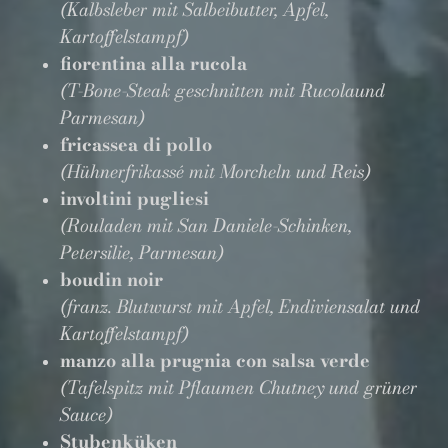
(Kalbsleber mit Salbeibutter, Apfel,
Kartoffelstampf)
fiorentina alla rucola
(T-Bone-Steak geschnitten mit Rucolaund
Parmesan)
fricassea di pollo
(Hühnerfrikassé mit Morcheln und Reis)
involtini pugliesi
(Rouladen mit San Daniele-Schinken,
Petersilie, Parmesan)
boudin noir
(franz. Blutwurst mit Apfel, Endiviensalat und
Kartoffelstampf)
manzo alla prugnia con salsa verde
(Tafelspitz mit Pflaumen Chutney und grüner
Sauce)
Stubenküken