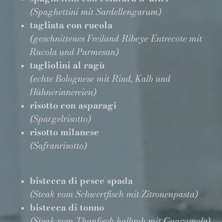
(Spaghettini mit Sardellengarum)
tagliata con rucola
(geschnittenes Freiland-Ribeye-Entrecote mit
Rucola und Parmesan)
tagliolini al ragù
(echte Bolognese mit Rind, Kalb und
Hühnerinnereien)
risotto con asparagi
(Spargelrisotto)
risotto milanese
(Safranrisotto)
bistecca di pesce spada
(Steak vom Schwertfisch mit Zitronenpasta)
bistecca di tonno
(Steak vom Thunfisch halbroh mit Guacamole)