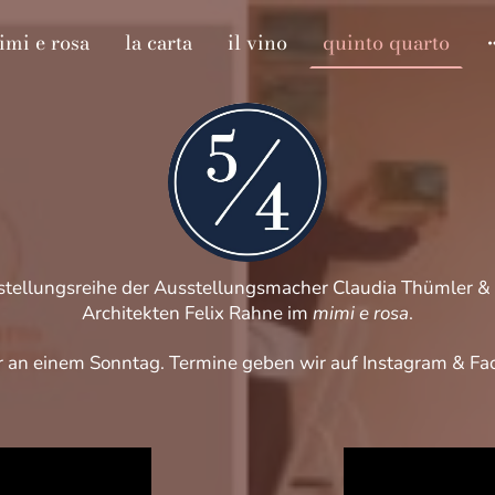
imi e rosa
la carta
il vino
quinto quarto
sstellungsreihe der Ausstellungsmacher Claudia Thümler
Architekten Felix Rahne im
mimi e rosa
.
hr an einem Sonntag. Termine geben wir auf Instagram & Fa