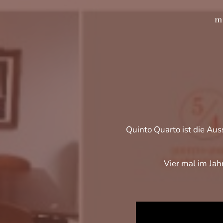
m
Quinto Quarto ist die Au
Vier mal im Ja